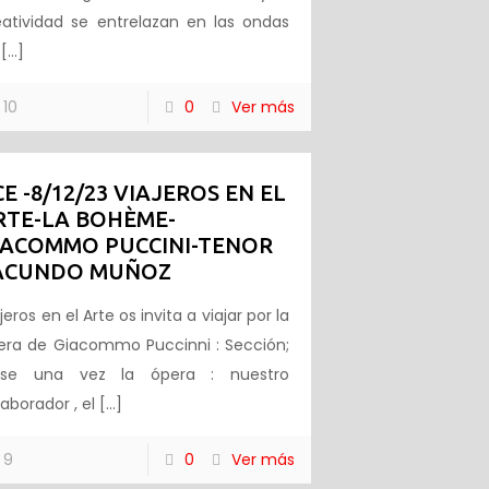
eatividad se entrelazan en las ondas
[…]
10
0
Ver más
CE -8/12/23 VIAJEROS EN EL
RTE-LA BOHÈME-
IACOMMO PUCCINI-TENOR
ACUNDO MUÑOZ
jeros en el Arte os invita a viajar por la
era de Giacommo Puccinni : Sección;
ase una vez la ópera : nuestro
aborador , el
[…]
9
0
Ver más