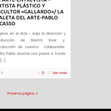
RTISTA PLÁSTICO Y
SCULTOR «GALLARDO»/ LA
ALETA DEL ARTE-PABLO
ICASSO
ajeros en el Arte – bajo la dirección y
oducción de Beatriz Vivar y
nducción de nuestro colaborador
dro Pablo Atoche nos pasea a través
[…]
9
0
Ver más
Próxima página