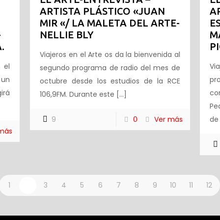
ARTISTA PLÁSTICO «JUAN
A
MIR «/ LA MALETA DEL ARTE-
E
-
NELLIE BLY
M
.
P
Viajeros en el Arte os da la bienvenida al
 el
Vi
segundo programa de radio del mes de
 un
pr
octubre desde los estudios de la RCE
irá
co
106,9FM. Durante este
[…]
Pe
9
0
Ver más
de
 más
1
2
3
4
5
6
7
8
9
10
11
12