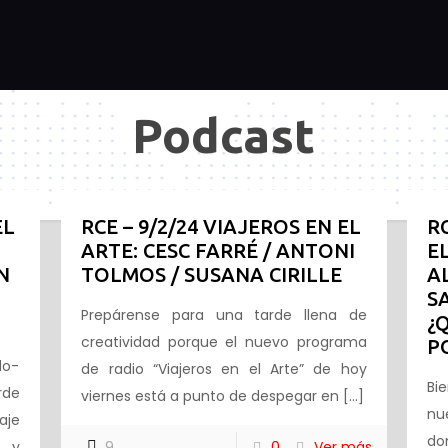
Podcast
EL
RCE – 9/2/24 VIAJEROS EN EL
R
ARTE: CESC FARRÉ / ANTONI
E
N
TOLMOS / SUSANA CIRILLE
A
S
Prepárense para una tarde llena de
¿
creatividad porque el nuevo programa
P
lo-
de radio “Viajeros en el Arte” de hoy
Bi
rde
viernes está a punto de despegar en
[…]
nu
aje
do
s y
9
0
Ver más