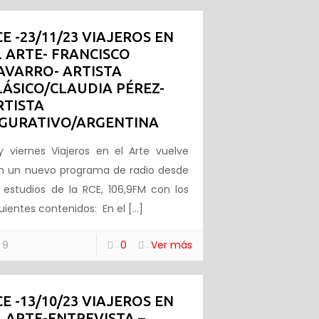
CE -23/11/23 VIAJEROS EN
L ARTE- FRANCISCO
AVARRO- ARTISTA
LÁSICO/CLAUDIA PÉREZ-
RTISTA
IGURATIVO/ARGENTINA
y viernes Viajeros en el Arte vuelve
n un nuevo programa de radio desde
s estudios de la RCE, 106,9FM con los
guientes contenidos: En el
[…]
9
0
Ver más
CE -13/10/23 VIAJEROS EN
L ARTE-ENTREVISTA –