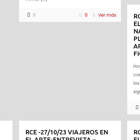
9
0
Ver más
R
E
N
P
A
F
Ho
co
lo
si
RCE -27/10/23 VIAJEROS EN
R
EL ARTE-ENTREVISTA –
E