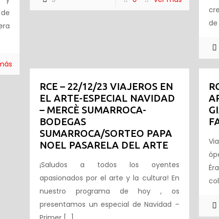
cr
 de
de
era
 más
RCE – 22/12/23 VIAJEROS EN
R
EL ARTE-ESPECIAL NAVIDAD
A
– MERCÈ SUMARROCA-
G
BODEGAS
F
SUMARROCA/SORTEO PAPA
Via
NOEL PASARELA DEL ARTE
óp
¡Saludos a todos los oyentes
Ér
apasionados por el arte y la cultura! En
col
nuestro programa de hoy , os
presentamos un especial de Navidad –
Primer
[…]