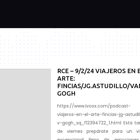
RCE – 9/2/24 VIAJEROS EN 
ARTE:
FINCIAS/JG.ASTUDILLO/VA
GOGH
https://www.ivoox.com/podcast-
viajeros-en-el-arte-fincias-jg-astudil
v-gogh_sq_f12394722_1.html Esta ta
de viernes prepárate para un vi
excepcional lleno de emocione