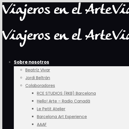
Sobre nosotros
Beatríz Vivar
Jordi Beltrán
Colaboradores
RCE STUDIOS (RKB) Barcelona
Hello! Arte – Radio Canadá
Le Petit Atelier
Barcelona Art Experience
AAAF