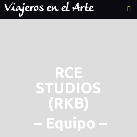
RCE
STUDIOS
(RKB)
– Equipo –