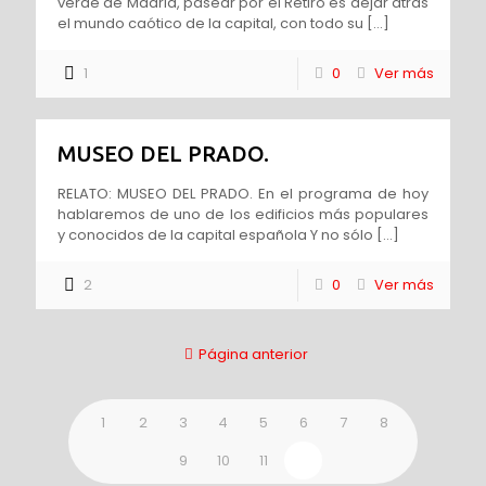
verde de Madrid, pasear por el Retiro es dejar atrás
el mundo caótico de la capital, con todo su
[…]
1
0
Ver más
MUSEO DEL PRADO.
RELATO: MUSEO DEL PRADO. En el programa de hoy
hablaremos de uno de los edificios más populares
y conocidos de la capital española Y no sólo
[…]
2
0
Ver más
Página anterior
1
2
3
4
5
6
7
8
9
10
11
12