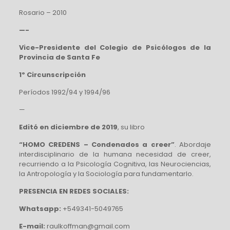
Rosario – 2010
—-
Vice-Presidente del Colegio de Psicólogos de la
Provincia de Santa Fe
1º Circunscripción
Períodos 1992/94 y 1994/96
—
Editó en diciembre de 2019
, su libro
“HOMO CREDENS – Condenados a creer”
. Abordaje
interdisciplinario de la humana necesidad de creer,
recurriendo a la Psicología Cognitiva, las Neurociencias,
la Antropología y la Sociología para fundamentarlo.
PRESENCIA EN REDES SOCIALES:
Whatsapp:
+549341-5049765
E-mail:
raulkoffman@gmail.com