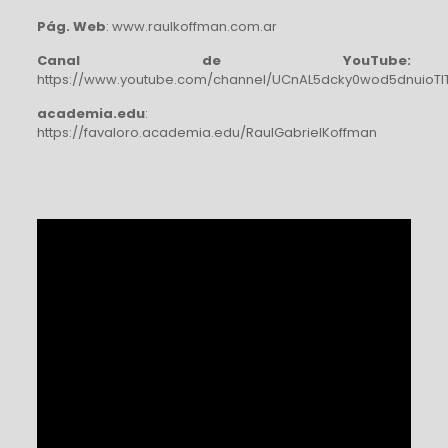
Pág. Web
: www.raulkoffman.com.ar
Canal de YouTube:
https://www.youtube.com/channel/UCnAL5dcky0wod5dnuioTl
academia.edu
:
https://favaloro.academia.edu/RaulGabrielKoffman