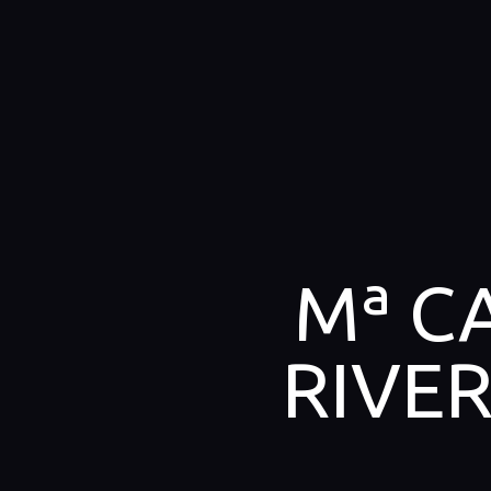
Mª C
RIVER