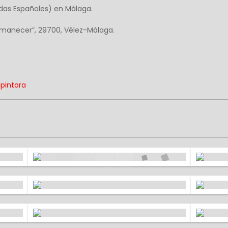
odas Españoles) en Málaga.
la Amanecer”, 29700, Vélez-Málaga.
pintora