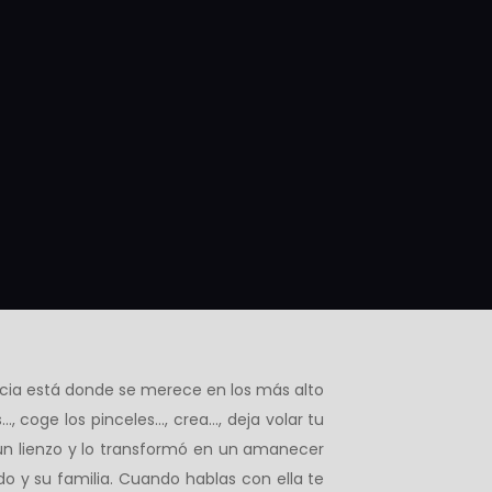
ncia está donde se merece en los más alto
…, coge los pinceles…, crea…, deja volar tu
 un lienzo y lo transformó en un amanecer
o y su familia. Cuando hablas con ella te