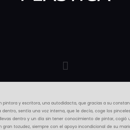
 pintora y escritora, una autodidacta, que gracias a su consta
a dentro, sentía una voz interna, que le decía, coge los pinceles
levas dentro y un día sin tener conocimiento de pintar, cogió
 gran tozudez, siempre con el apoyo incondicional de su marid