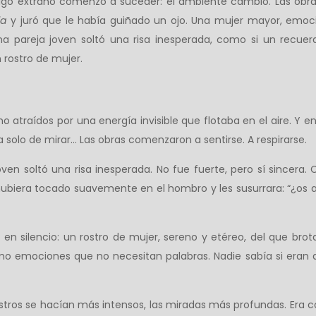
y algo extraño comenzó a suceder: el ambiente cambió. Las ob
la
y juró que le había guiñado un ojo. Una mujer mayor, emocio
na pareja joven soltó una risa inesperada, como si un recuer
rostro de mujer.
o atraídos por una energía invisible que flotaba en el aire. Y 
solo de mirar… Las obras comenzaron a sentirse. A respirarse.
ven soltó una risa inesperada. No fue fuerte, pero sí sincera
 hubiera tocado suavemente en el hombro y les susurrara: “¿os
 en silencio: un rostro de mujer, sereno y etéreo, del que br
emociones que no necesitan palabras. Nadie sabía si eran de
stros se hacían más intensos, las miradas más profundas. Era