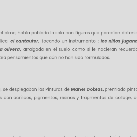
del alma, había poblado la sala con figuras que parecían detenida
lica;
el cantautor
,
tocando un instrumento ;
los niños jugan
la olivera
,
arraigada en el suelo como si le nacieran recuerdo
ara pensamientos que aún no han sido formulados.
a, se desplegaban las Pinturas de
Manel Doblas,
premiado pint
ados con acrílicos, pigmentos, resinas y fragmentos de collage,