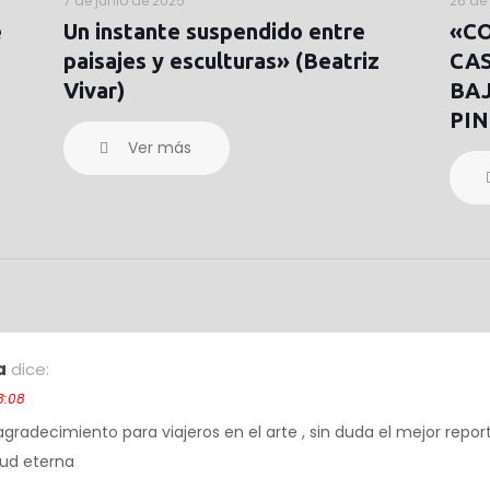
7 de junio de 2025
26 de 
e
Un instante suspendido entre
«C
paisajes y esculturas» (Beatriz
CA
Vivar)
BAJ
PIN
Ver más
a
dice:
8:08
gradecimiento para viajeros en el arte , sin duda el mejor report
ud eterna