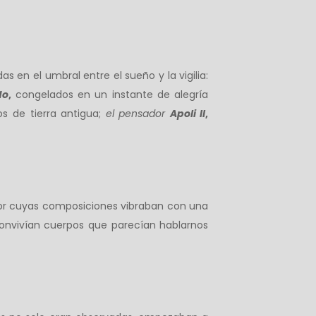
s en el umbral entre el sueño y la vigilia:
do
,
congelados en un instante de alegría
s de tierra antigua;
el pensador
Apoli II
,
or cuyas composiciones vibraban con una
 convivían cuerpos que parecían hablarnos