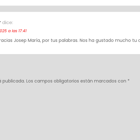
r
dice:
025 a las 17:41
cias Josep María, por tus palabras. Nos ha gustado mucho tu obr
á publicada.
Los campos obligatorios están marcados con
*