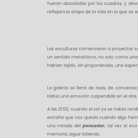
fueran absorbidas por los cuadros, y dev
reflejara la etapa de la vida en la que se 
Las esculturas comenzaron a proyectar so
un sentido metafórico, no solo como una f
habían tejido, sin proponérselo, una espec
La galería se llenó de risas, de conversa
Había una emoción suspendida en el aire, c
A las 21:00, cuando el sol ya se había ren
extraña que nos queda cuando algo hermo
una mirada del
pensador
, tal vez el e
memoria, sigue latiendo.