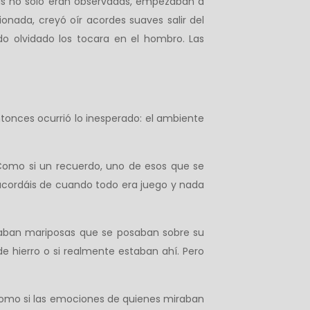
ras no solo eran observadas, empezaban a
nada, creyó oír acordes suaves salir del
do olvidado los tocara en el hombro. Las
entonces ocurrió lo inesperado: el ambiente
. Como si un recuerdo, uno de esos que se
 acordáis de cuando todo era juego y nada
otaban mariposas que se posaban sobre su
 hierro o si realmente estaban ahí. Pero
 como si las emociones de quienes miraban