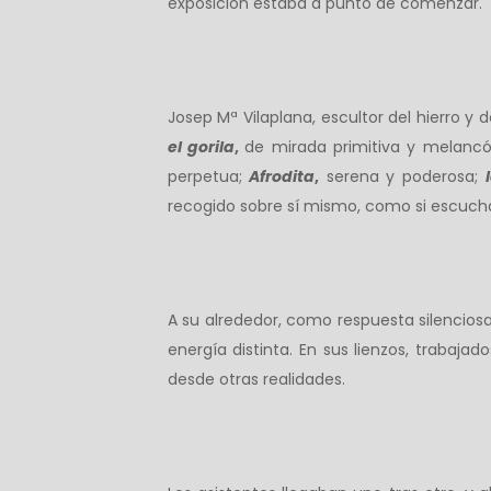
exposición estaba a punto de comenzar.
Josep Mª Vilaplana, escultor del hierro y 
el gorila
,
de mirada primitiva y melancó
perpetua;
Afrodita
,
serena y poderosa;
recogido sobre sí mismo, como si escuch
A su alrededor, como respuesta silencios
energía distinta. En sus lienzos, trabaj
desde otras realidades.