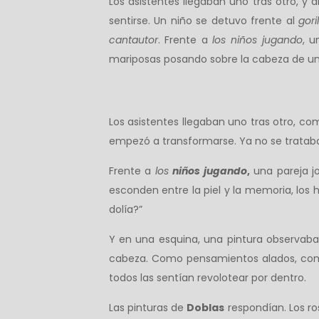
Los asistentes llegaban uno tras otro, 
sentirse. Un niño se detuvo frente al
gori
cantautor
. Frente a
los niños jugando
, u
mariposas posando sobre la cabeza de un 
Los asistentes llegaban uno tras otro, com
empezó a transformarse. Ya no se trataba 
Frente a
los
niños jugando
,
una pareja jo
esconden entre la piel y la memoria, los
dolía?”
Y en una esquina, una pintura observaba
cabeza. Como pensamientos alados, como 
todos las sentían revolotear por dentro.
Las pinturas de
Doblas
respondían. Los ro