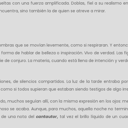
ueltas con una fuerza amplificada. Doblas, fiel a su realismo e
encuentra, sino también la de quien se atreve a mirar.
mbras que se movían levemente, como si respiraran. Y entonces
orma de hablar de belleza o inspiración. Vivo de verdad. Las fig
ie de conjuro. La materia, cuando está llena de intención y verd
ciones, de silencios compartidos. La luz de la tarde entraba po
omo si todos supieran que estaban siendo testigos de algo irrepe
dido, muchos seguían allí, con la misma expresión en los ojos: 
so se acaba. Aunque, para muchos, aquella noche no terminó.
co de una nota del
cantautor
,
tal vez el brillo líquido de un cu