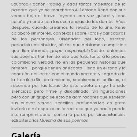
Eduardo Pachón Padilla y otros tantos maestros de la
palabra que ya se marcharon.Allí estaba René con sus
versos bajo el brazo, leyendo con voz gutural y tono
caleño y riendo con las ocurrencias de los demás. Años
después, cuando creamos la revista de la une, René
colaboró sin interés, con textos sobre libros y caricaturas
de los personajes. Diseñador del logo, escritor,
periodista, distribuidor, oficios que debíamos cumplir los
que llamábamos
grupo responsable
.Desde entonces
sus poemas han tenido eso que falta tanto a la poesía
colombiana: verdad. No en las pequeñas historias que
refieren —porque tienen anécdota— sino en el tono y la
conexión del lector con el mundo secreto y sagrado de
la literatura.Sin pretensiones, snobismos ni artificios, el
recorrido por las letras de este poeta amigo ha sido
silencioso pero firme y disciplinado. Sin figuraciones
pero con un grupo selecto de admiradores que esperan
sus nuevos versos, sencillos, profundos.Me es grato
invitarlo a mi espacio en la red, ese que ya nadie puede
interrumpir ni poner contra la pared por circunstancias
extraliterarias.
Muestra de sus poemas
Galería