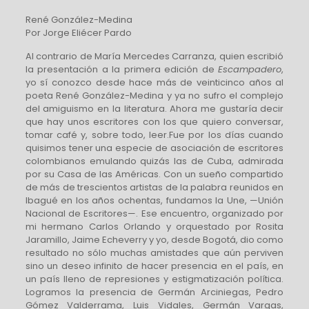
René González-Medina
Por Jorge Eliécer Pardo
Al contrario de María Mercedes Carranza, quien escribió
la presentación a la primera edición de
Escampadero
,
yo sí conozco desde hace más de veinticinco años al
poeta René González-Medina y ya no sufro el complejo
del amiguismo en la literatura. Ahora me gustaría decir
que hay unos escritores con los que quiero conversar,
tomar café y, sobre todo, leer.Fue por los días cuando
quisimos tener una especie de asociación de escritores
colombianos emulando quizás las de Cuba, admirada
por su Casa de las Américas. Con un sueño compartido
de más de trescientos artistas de la palabra reunidos en
Ibagué en los años ochentas, fundamos la Une, —Unión
Nacional de Escritores—. Ese encuentro, organizado por
mi hermano Carlos Orlando y orquestado por Rosita
Jaramillo, Jaime Echeverry y yo, desde Bogotá, dio como
resultado no sólo muchas amistades que aún perviven
sino un deseo infinito de hacer presencia en el país, en
un país lleno de represiones y estigmatización política.
Logramos la presencia de Germán Arciniegas, Pedro
Gómez Valderrama, Luis Vidales, Germán Vargas,