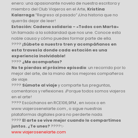
enero: una apasionante novela de nuestra escritora y
miembro del Club Viajeros en el Arte,
Kristina
Kalarraga
.”Regreso al pasado” ¡Una historia que no
querrás dejar de leer!
Estación: Cadena solidaria – «Todos con Marta»
Un llamado a la solidaridad que nos une. Conoce esta
noble causa y cómo puedes formar parte de ella.
????
¡Súbete a nuestro tren y acompáñanos en
esta travesía donde cada estación es una
experiencia inolvidable!
????
¿Me acompañas?
No te pierdas el próximo episodio
: un recorrido por lo
mejor del arte, de la mano de los mejores compañeros
de viaje.
????
Súmate al viaje
y comparte tus preguntas,
comentarios y reflexiones. ¡Porque todos somos viajeros
en el arte!
???? Escúchanos en RCE106,9FM , en ivoox o en
www.viajerosenelarte.com , o sigue nuestras
plataformas digitales para no perderte nada.
????
El arte se vive mejor cuando lo compartimos
juntos. ¿Te unes?
????✨
www.viajerosenelarte.com