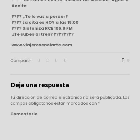
Aceite
????
¿Te lo vas a perder?
????
La cita es HOY a las 18:00
????
Sintoniza RCE 106.9 FM
¿Te subes al tren?
????????
www.viajerosenelarte.com
Compartir
9
Deja una respuesta
Tu dirección de correo electrónico no será publicada.
Los
campos obligatorios están marcados con
*
Comentario