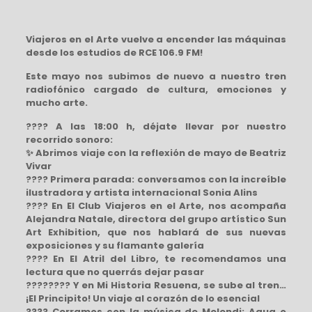
Viajeros en el Arte vuelve a encender las máquinas
desde los estudios de RCE 106.9 FM!
Este mayo nos subimos de nuevo a nuestro tren
radiofónico cargado de cultura, emociones y
mucho arte.
????
A las 18:00 h, déjate llevar por nuestro
recorrido sonoro:
✨
Abrimos viaje con la reflexión de mayo de Beatriz
Vivar
????
Primera parada: conversamos con la increíble
ilustradora y artista internacional Sonia Alins
????
En El Club Viajeros en el Arte, nos acompaña
Alejandra Natale, directora del grupo artístico Sun
Art Exhibition, que nos hablará de sus nuevas
exposiciones y su flamante galería
????
En El Atril del Libro, te recomendamos una
lectura que no querrás dejar pasar
????‍????
Y en Mi Historia Resuena, se sube al tren…
¡El Principito! Un viaje al corazón de lo esencial
????
Cerramos con la música de Melendi: Agua o