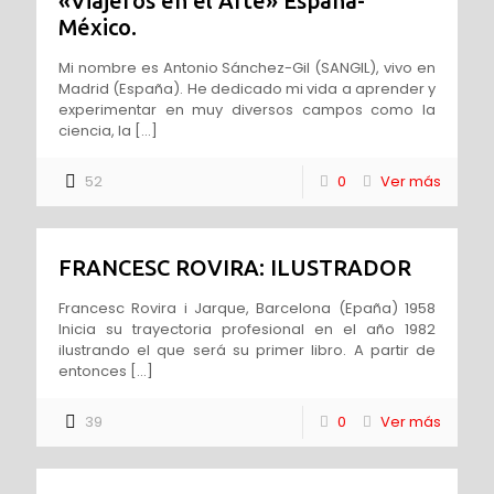
«Viajeros en el Arte» España-
México.
Mi nombre es Antonio Sánchez-Gil (SANGIL), vivo en
Madrid (España). He dedicado mi vida a aprender y
experimentar en muy diversos campos como la
ciencia, la
[…]
52
0
Ver más
FRANCESC ROVIRA: ILUSTRADOR
Francesc Rovira i Jarque, Barcelona (Epaña) 1958
Inicia su trayectoria profesional en el año 1982
ilustrando el que será su primer libro. A partir de
entonces
[…]
39
0
Ver más