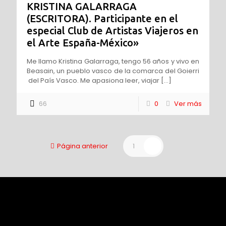
KRISTINA GALARRAGA
(ESCRITORA). Participante en el
especial Club de Artistas Viajeros en
el Arte España-México»
Me llamo Kristina Galarraga, tengo 56 años y vivo en
Beasain, un pueblo vasco de la comarca del Goierri
del País Vasco. Me apasiona leer, viajar
[…]
66
0
Ver más
Página anterior
1
2