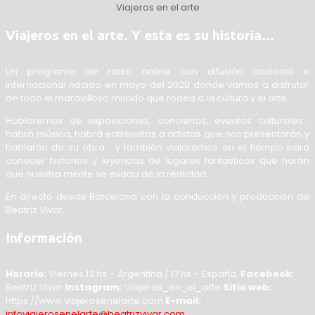
Viajeros en el arte
Viajeros en el arte. Y esta es su historia…
Un programa de radio online con difusión nacional e
internacional nacido en mayo del 2020 donde vamos a disfrutar
de todo el maravilloso mundo que rodea a la cultura y el arte.
Hablaremos de exposiciones, conciertos, eventos culturales…
habrá música, habrá entrevistas a artistas que nos presentarán y
hablarán de su obra… y también viajaremos en el tiempo para
conocer historias y leyendas de lugares fantásticos que harán
que nuestra mente se evada de la realidad.
En directo desde Barcelona con la conducción y producción de
Beatriz Vivar.
Información
Horario:
Viernes 13 hs – Argentina / 17 hs – España.
Facebook:
Beatriz Vivar
Instagram:
Viajeros_en_el_arte
Sitio web:
https://www.viajerosenelarte.com
E-mail:
infoviajerosenelarte@beatrizvivar.com